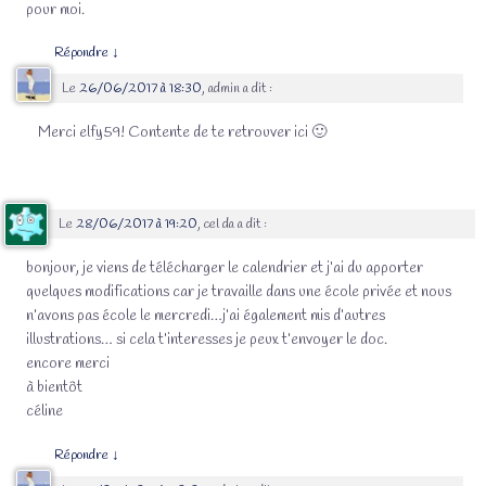
pour moi.
Répondre
↓
Le
26/06/2017 à 18:30
,
admin
a dit :
Merci elfy59! Contente de te retrouver ici 🙂
Le
28/06/2017 à 19:20
,
cel da
a dit :
bonjour, je viens de télécharger le calendrier et j’ai du apporter
quelques modifications car je travaille dans une école privée et nous
n’avons pas école le mercredi…j’ai également mis d’autres
illustrations… si cela t’interesses je peux t’envoyer le doc.
encore merci
à bientôt
céline
Répondre
↓