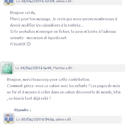
Le
28/06/2017 à 20:04
,
admin
a dit :
Bonjour cel da,
Merci pour ton message. Je crois que nous serons nombreuses à
devoir modifier les calendriers à la rentrée…
Si tu souhaites m’envoyer un fichier, tu peux m’écrire à l’adresse
suivante : mecarson at laposte.net
A bientôt 🙂
Le
29/06/2017 à 16:44
,
Martine
a dit :
Bonjour, merci beaucoup pour cette contribution.
Comment gérez-vous ce cahier avec les enfants ? Les pages du mois
au fur et à mesure à coller dans un cahier découverte du monde, lutin
, ou bien le tout déjà relié ?
Répondre
↓
Le
30/06/2017 à 09:56
,
admin
a dit :