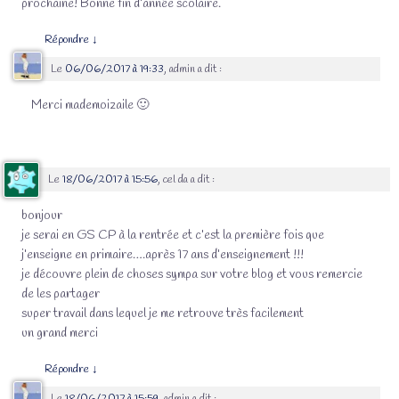
prochaine! Bonne fin d’année scolaire.
Répondre
↓
Le
06/06/2017 à 19:33
,
admin
a dit :
Merci mademoizaile 🙂
Le
18/06/2017 à 15:56
,
cel da
a dit :
bonjour
je serai en GS CP à la rentrée et c’est la première fois que
j’enseigne en primaire….après 17 ans d’enseignement !!!
je découvre plein de choses sympa sur votre blog et vous remercie
de les partager
super travail dans lequel je me retrouve très facilement
un grand merci
Répondre
↓
Le
18/06/2017 à 15:59
,
admin
a dit :