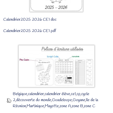
Calendrier2025 2026 CE1 doc
Calendrier2025 2026 CE1 pdf
Belgique
,
calendrier
,
calendrier élève
,
ce1
,
cp
,
cycle
2
,
découverte du monde
,
Guadeloupe
,
Guyane
,
île de la
Réunion
,
Martinique
,
Mayotte
,
zone A
,
zone B
,
zone C