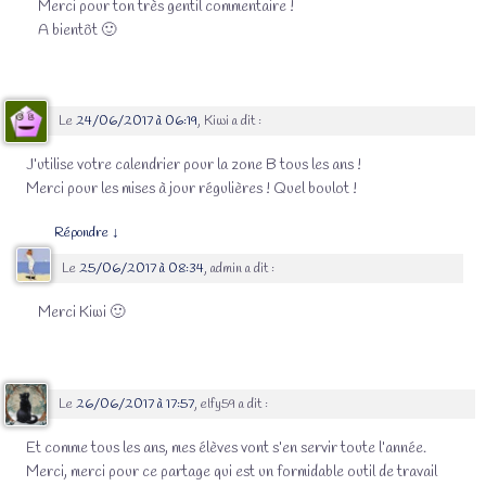
Merci pour ton très gentil commentaire !
A bientôt 🙂
Le
24/06/2017 à 06:19
,
Kiwi
a dit :
J’utilise votre calendrier pour la zone B tous les ans !
Merci pour les mises à jour régulières ! Quel boulot !
Répondre
↓
Le
25/06/2017 à 08:34
,
admin
a dit :
Merci Kiwi 🙂
Le
26/06/2017 à 17:57
,
elfy59
a dit :
Et comme tous les ans, mes élèves vont s’en servir toute l’année.
Merci, merci pour ce partage qui est un formidable outil de travail