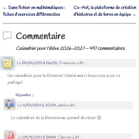
←
Sans fichier en mathématiques :
Co-Aut, la plateforme de création
Navigation des articles
fiches d’exercices différenciées
d’histoires et de livres en équipe
→
Commentaire
Calendrier pour l’élève 2026-2027
— 497 commentaires
Le
09/01/2017 à 06:05
,
Frimousse
a dit :
Un calendrier pour la Réunion! Génial merci beaucoup pour ce
partage!
Répondre
↓
Le
11/01/2017 à 20:04
,
admin
a dit :
Le calendrier de la Réunion me permet de rêver 😉
Le
04/11/2017 à 08:44
,
Clarisse
a dit :