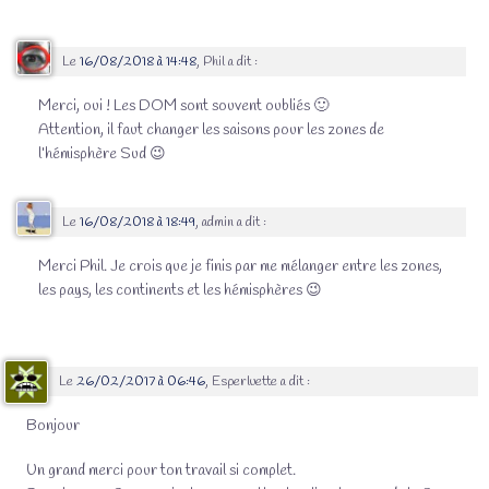
Le
16/08/2018 à 14:48
,
Phil
a dit :
Merci, oui ! Les DOM sont souvent oubliés 🙂
Attention, il faut changer les saisons pour les zones de
l’hémisphère Sud 😉
Le
16/08/2018 à 18:49
,
admin
a dit :
Merci Phil. Je crois que je finis par me mélanger entre les zones,
les pays, les continents et les hémisphères 😉
Le
26/02/2017 à 06:46
,
Esperluette
a dit :
Bonjour
Un grand merci pour ton travail si complet.