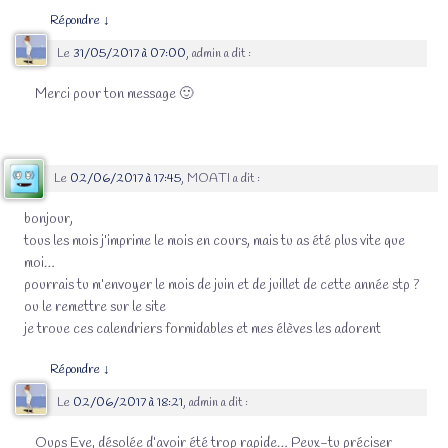
Répondre
↓
Le
31/05/2017 à 07:00
,
admin
a dit :
Merci pour ton message 🙂
Le
02/06/2017 à 17:45
,
MOATI
a dit :
bonjour,
tous les mois j’imprime le mois en cours, mais tu as été plus vite que
moi…
pourrais tu m’envoyer le mois de juin et de juillet de cette année stp ?
ou le remettre sur le site
je troue ces calendriers formidables et mes élèves les adorent
Répondre
↓
Le
02/06/2017 à 18:21
,
admin
a dit :
Oups Eve, désolée d’avoir été trop rapide… Peux-tu préciser