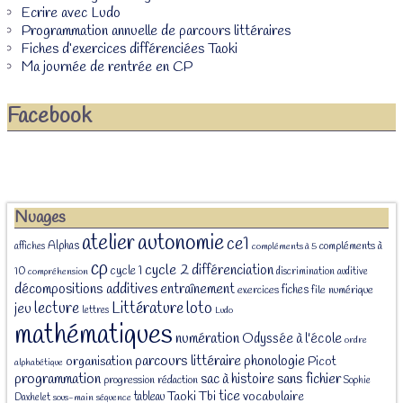
Ecrire avec Ludo
Programmation annuelle de parcours littéraires
Fiches d’exercices différenciées Taoki
Ma journée de rentrée en CP
Facebook
Nuages
atelier
autonomie
ce1
Alphas
affiches
compléments à
compléments à 5
cp
cycle 2
différenciation
cycle 1
10
discrimination auditive
compréhension
décompositions additives
entraînement
fiches
exercices
file numérique
Littérature
loto
lecture
jeu
lettres
Ludo
mathématiques
numération
Odyssée à l'école
ordre
parcours littéraire
phonologie
organisation
Picot
alphabétique
programmation
sans fichier
sac à histoire
progression
rédaction
Sophie
tice
Taoki
Tbi
vocabulaire
tableau
Daxhelet
sous-main
séquence