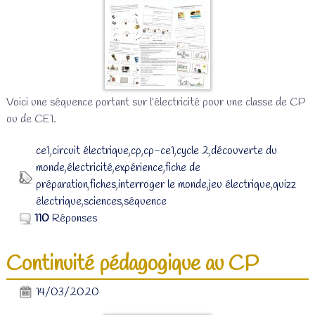
Voici une séquence portant sur l’électricité pour une classe de CP
ou de CE1.
ce1
,
circuit électrique
,
cp
,
cp-ce1
,
cycle 2
,
découverte du
monde
,
électricité
,
expérience
,
fiche de
préparation
,
fiches
,
interroger le monde
,
jeu électrique
,
quizz
électrique
,
sciences
,
séquence
110
Réponses
Continuité pédagogique au CP
14/03/2020