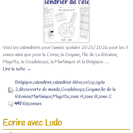
Voici les calendriers pour l’année scolaire 2025/2026 pour les 3
zones ainsi que pour la Corse, la Guyane, l’Île de La Réunion,
Mayotte, la Guadeloupe, la Martinique et la Belgique.
…
Lire la suite →
Belgique
,
calendrier
,
calendrier élève
,
ce1
,
cp
,
cycle
2
,
découverte du monde
,
Guadeloupe
,
Guyane
,
île de la
Réunion
,
Martinique
,
Mayotte
,
zone A
,
zone B
,
zone C
497
Réponses
Ecrire avec Ludo