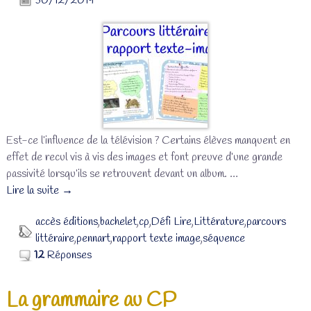
30/12/2019
Est-ce l’influence de la télévision ? Certains élèves manquent en
effet de recul vis à vis des images et font preuve d’une grande
passivité lorsqu’ils se retrouvent devant un album.
…
Lire la suite →
accès éditions
,
bachelet
,
cp
,
Défi Lire
,
Littérature
,
parcours
littéraire
,
pennart
,
rapport texte image
,
séquence
12
Réponses
La grammaire au CP