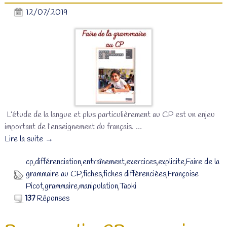
12/07/2019
L’étude de la langue et plus particulièrement au CP est un enjeu
important de l’enseignement du français.
…
Lire la suite →
cp
,
différenciation
,
entraînement
,
exercices
,
explicite
,
Faire de la
grammaire au CP
,
fiches
,
fiches différenciées
,
Françoise
Picot
,
grammaire
,
manipulation
,
Taoki
137
Réponses