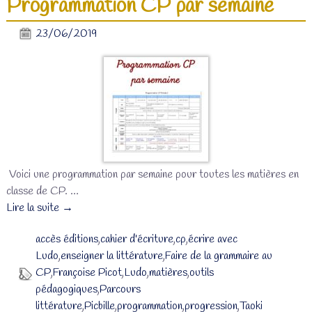
Programmation CP par semaine
23/06/2019
Voici une programmation par semaine pour toutes les matières en
classe de CP.
…
Lire la suite →
accès éditions
,
cahier d'écriture
,
cp
,
écrire avec
Ludo
,
enseigner la littérature
,
Faire de la grammaire au
CP
,
Françoise Picot
,
Ludo
,
matières
,
outils
pédagogiques
,
Parcours
littérature
,
Picbille
,
programmation
,
progression
,
Taoki