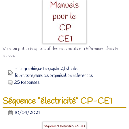
Voici un petit récapitulatif des mes outils et références dans la
classe.
bibliographie
,
ce1
,
cp
,
cycle 2
,
liste de
fourniture
,
manuels
,
organisation
,
références
25
Réponses
Séquence “électricité” CP-CE1
10/04/2021