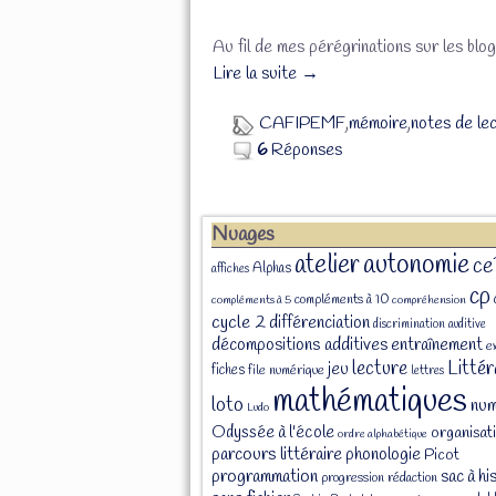
Au fil de mes pérégrinations sur les blo
Lire la suite →
CAFIPEMF
,
mémoire
,
notes de le
6
Réponses
Nuages
atelier
autonomie
ce
Alphas
affiches
cp
compléments à 10
compléments à 5
compréhension
cycle 2
différenciation
discrimination auditive
décompositions additives
entraînement
e
Littér
lecture
jeu
fiches
file numérique
lettres
mathématiques
loto
num
Ludo
Odyssée à l'école
organisat
ordre alphabétique
parcours littéraire
phonologie
Picot
programmation
sac à hi
progression
rédaction