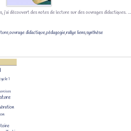
gs, j’ai découvert des notes de lecture sur des ouvrages didactiques.
cture
,
ouvrage didactique
,
pédagogie
,
rallye liens
,
synthèse
1
cycle 1
xercices
ature
ération
ion
stoire