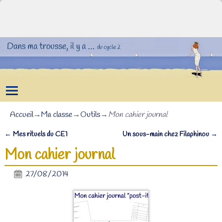
Accueil
→
Ma classe
→
Outils
→
Mon cahier journal
←
Mes rituels du CE1
Un sous-main chez Filaphinou
→
Navigation des articles
Mon cahier journal
27/08/2014