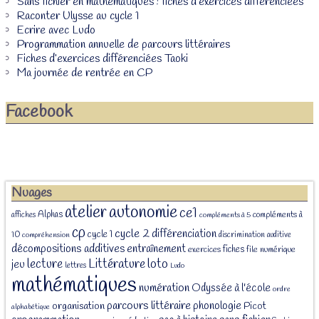
Sans fichier en mathématiques : fiches d’exercices différenciées
Raconter Ulysse au cycle 1
Ecrire avec Ludo
Programmation annuelle de parcours littéraires
Fiches d’exercices différenciées Taoki
Ma journée de rentrée en CP
Facebook
Nuages
atelier
autonomie
ce1
Alphas
affiches
compléments à
compléments à 5
cp
cycle 2
différenciation
cycle 1
10
discrimination auditive
compréhension
décompositions additives
entraînement
fiches
exercices
file numérique
Littérature
loto
lecture
jeu
lettres
Ludo
mathématiques
numération
Odyssée à l'école
ordre
parcours littéraire
phonologie
organisation
Picot
alphabétique