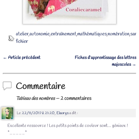
atelier
,
autonomie
,
entraînement
,
mathématiques
,
numération
,
sans
fichier
←
Article précédent
Fiches d’apprentissage des lettres
Navigation des articles
majuscules
→
Commentaire
Tableau des nombres
— 2 commentaires
Le
22/11/2017 à 21:20
,
Elaurys
a dit :
Excellente ressource ! Les petits points de couleur sont… géniaux !
*_____*