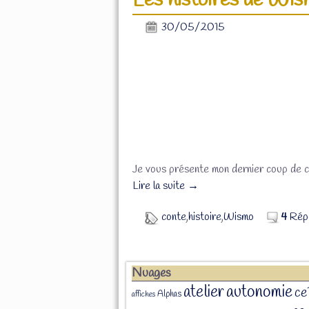
Les histoires de Wis
30/05/2015
Je vous présente mon dernier coup de 
Lire la suite →
conte
,
histoire
,
Wismo
4
Rép
Nuages
atelier
autonomie
ce
Alphas
affiches