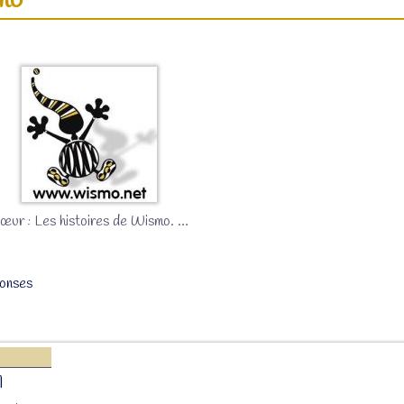
mo
cœur : Les histoires de Wismo.
…
onses
1