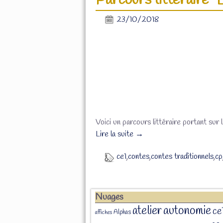
Parcours littéraire “
23/10/2018
Voici un parcours littéraire portant sur 
Lire la suite →
ce1
,
contes
,
contes traditionnels
,
cp
Nuages
atelier
autonomie
ce
Alphas
affiches