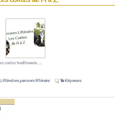
Les contes de A à Z”
les contes traditionnels.
…
,
Littérature
,
parcours littéraire
16
Réponses
1