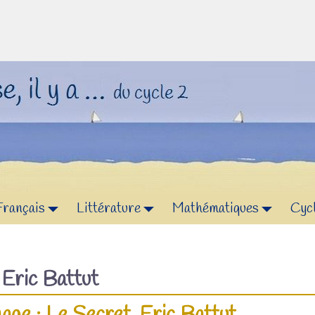
Français
Littérature
Mathématiques
Cyc
f
Eric Battut