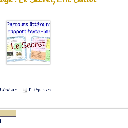
age : Le Secret, Eric Battut
ittérature
11
Réponses
1