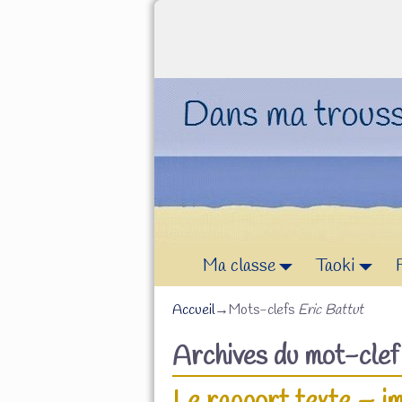
Ma classe
Taoki
Accueil
→Mots-clefs
Eric Battut
Archives du mot-cle