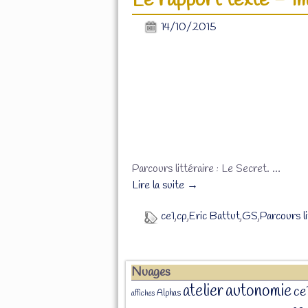
Le rapport texte – im
14/10/2015
Parcours littéraire : Le Secret.
…
Lire la suite →
ce1
,
cp
,
Eric Battut
,
GS
,
Parcours l
Nuages
atelier
autonomie
ce
Alphas
affiches