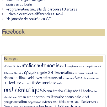
Ecrire avec Ludo
Programmation annuelle de parcours littéraires
Fiches d’exercices différenciées Taoki
Ma journée de rentrée en CP
Facebook
Nuages
atelier
autonomie
ce1
Alphas
affiches
compléments à
compléments à 5
cp
cycle 2
différenciation
cycle 1
10
discrimination auditive
compréhension
décompositions additives
entraînement
fiches
exercices
file numérique
Littérature
loto
lecture
jeu
lettres
Ludo
mathématiques
numération
Odyssée à l'école
ordre
parcours littéraire
phonologie
organisation
Picot
alphabétique
programmation
sans fichier
sac à histoire
progression
rédaction
Sophie
tice
Taoki
Tbi
vocabulaire
tableau
Daxhelet
sous-main
séquence