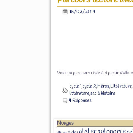
Parcours lecture avec
15/02/2019
Voici un parcours réalisé à partir d’albu
cycle 1
,
cycle 2
,
Héros
,
Littérature
,
littérature
,
sac à histoire
4
Réponses
Nuages
atelier
autonomie
ce
Alphas
affiches