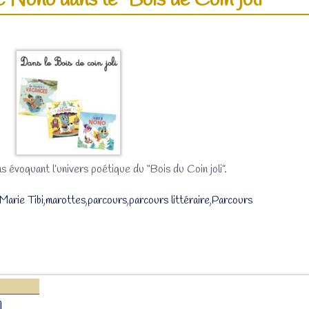
 Nono dans le “Bois de Coin joli”
ms évoquant l’univers poétique du “Bois du Coin joli”.
Marie Tibi
,
marottes
,
parcours
,
parcours littéraire
,
Parcours
1