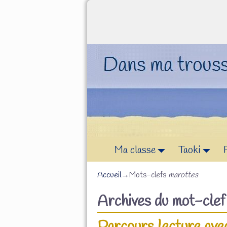
Ma classe
Taoki
Accueil
→Mots-clefs
marottes
Archives du mot-cle