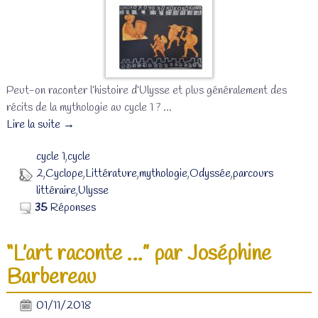
Peut-on raconter l’histoire d’Ulysse et plus généralement des
récits de la mythologie au cycle 1 ?
…
Lire la suite →
cycle 1
,
cycle
2
,
Cyclope
,
Littérature
,
mythologie
,
Odyssée
,
parcours
littéraire
,
Ulysse
35
Réponses
“L’art raconte …” par Joséphine
Barbereau
01/11/2018