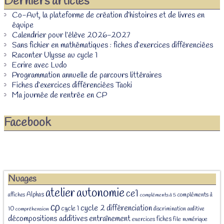
Derniers articles
Co-Aut, la plateforme de création d’histoires et de livres en
équipe
Calendrier pour l’élève 2026-2027
Sans fichier en mathématiques : fiches d’exercices différenciées
Raconter Ulysse au cycle 1
Ecrire avec Ludo
Programmation annuelle de parcours littéraires
Fiches d’exercices différenciées Taoki
Ma journée de rentrée en CP
Facebook
Nuages
atelier
autonomie
ce1
Alphas
affiches
compléments à
compléments à 5
cp
cycle 2
différenciation
cycle 1
10
discrimination auditive
compréhension
décompositions additives
entraînement
fiches
exercices
file numérique