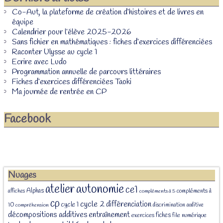
Co-Aut, la plateforme de création d’histoires et de livres en
équipe
Calendrier pour l’élève 2025-2026
Sans fichier en mathématiques : fiches d’exercices différenciées
Raconter Ulysse au cycle 1
Ecrire avec Ludo
Programmation annuelle de parcours littéraires
Fiches d’exercices différenciées Taoki
Ma journée de rentrée en CP
Facebook
Nuages
atelier
autonomie
ce1
Alphas
affiches
compléments à
compléments à 5
cp
cycle 2
différenciation
cycle 1
10
discrimination auditive
compréhension
décompositions additives
entraînement
fiches
exercices
file numérique