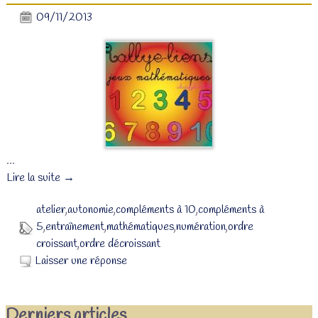
09/11/2013
…
Lire la suite →
atelier
,
autonomie
,
compléments à 10
,
compléments à
5
,
entraînement
,
mathématiques
,
numération
,
ordre
croissant
,
ordre décroissant
Laisser une réponse
Derniers articles