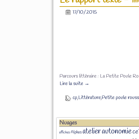
Le rapport texte – im
17/10/2015
Parcours littéraire : La Petite Poule R
Lire la suite →
cp
,
Littérature
,
Petite poule rous
Nuages
atelier
autonomie
ce
Alphas
affiches