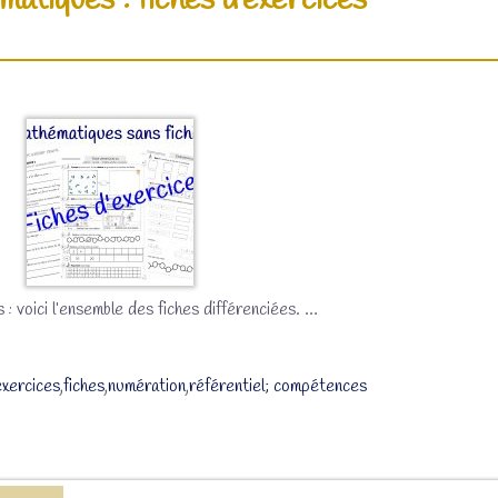
matiques : fiches d’exercices
: voici l’ensemble des fiches différenciées.
…
exercices
,
fiches
,
numération
,
référentiel; compétences