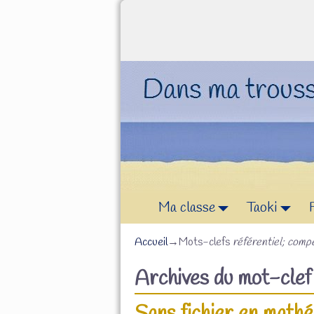
Ma classe
Taoki
Accueil
→Mots-clefs
référentiel; com
Archives du mot-cle