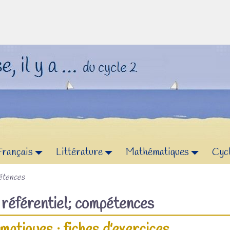
Français
Littérature
Mathématiques
Cyc
pétences
f
référentiel; compétences