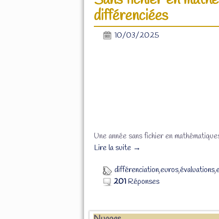
Sans fichier en mathé
différenciées
10/03/2025
Une année sans fichier en mathématiques 
Lire la suite →
différenciation
,
euros
,
évaluations
,
201
Réponses
Nuages